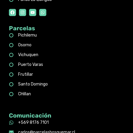
Parcelas
Pichilemu
Osorno
Vichuquen
Puerto Varas
Frutillar
Santo Domingo
CHillan
Comunicación
+569 8176 7101
carlos@parcelasbosquemar.cl