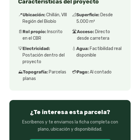
Características del proyecto
📍
Ubicación:
Chillán, VIII
📐
Superficie:
Desde
Región del Biobío
5.000 m²
📄
Rol propio:
Inscrito
🛣️
Acceso:
Directo
en el CBR
desde carretera
💡
Electricidad:
💧
Agua:
Factibilidad real
Postación dentro del
disponible
proyecto
⛰️
Topografía:
Parcelas
💳
Pago:
Al contado
planas
¿Te interesa esta parcela?
Escríbenos y te enviamos la ficha completa con
plano, ubicación y disponibilidad.