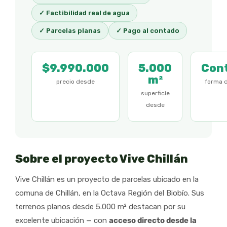
✓ Factibilidad real de agua
✓ Parcelas planas
✓ Pago al contado
$9.990.000
5.000
Con
m²
precio desde
forma 
superficie
desde
Sobre el proyecto Vive Chillán
Vive Chillán es un proyecto de parcelas ubicado en la
comuna de Chillán, en la Octava Región del Biobío. Sus
terrenos planos desde 5.000 m² destacan por su
excelente ubicación — con
acceso directo desde la